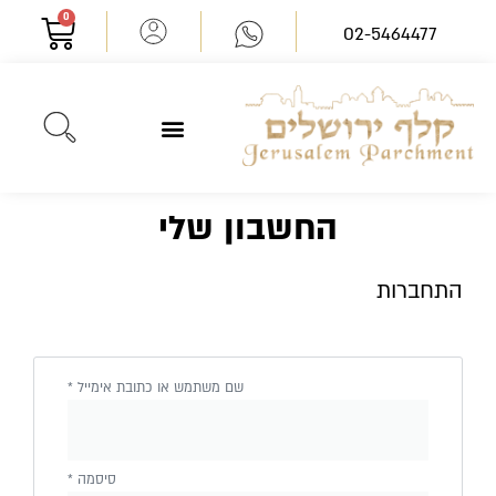
ילוג
0
עגלת
02-5464477
תוכן
קניות
אומנות על קלף
ממליצים עלינו
ציוד לסופר סת"ם
פיטום הקטורת
ספרי תורה מהודרים
החשבון שלי
התחברות
חובה
חובה
שם משתמש או כתובת אימייל
*
סיסמה
*