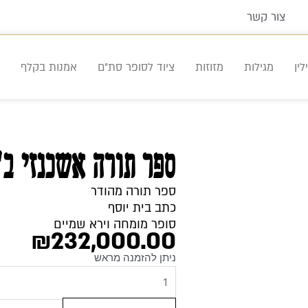
צור קשר
ין
מגילות
מזוזות
ציוד לסופר סת"ם
אמנות בקלף
ספר תורה אשכנזי ב"י 
ספר תורה מהודר
כתב בית יוסף
סופר מומחה וירא שמיים
₪
232,000.00
כמות
ניתן להזמנה מראש
של
ספר
תורה