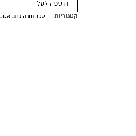
הוספה לסל
אשכנזי
ב"י
קטגוריות
ספר תורה כתב אשכנ
גובה
36