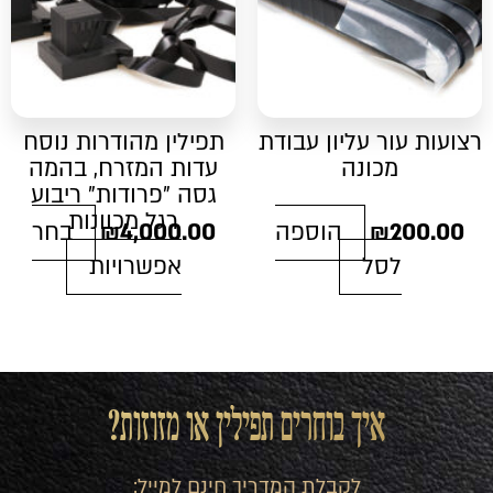
לבחור
את
האפשרויות
בעמוד
המוצר
רצועות עור עליון עבודת
תפילין מהודרות נוסח
מכונה
עדות המזרח, בהמה
גסה "פרודות" ריבוע
רגל מכוונות
200.00
₪
הוספה
4,000.00
₪
בחר
לסל
אפשרויות
איך בוחרים תפילין או מזוזות?
לקבלת המדריך חינם למייל: