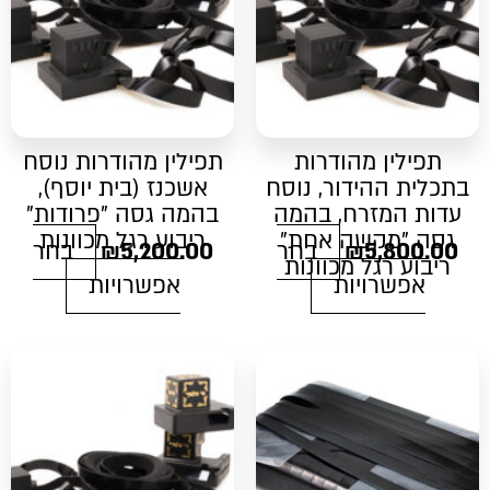
ניתן
ניתן
לבחור
לבחור
את
את
האפשרויות
האפשרויות
בעמוד
בעמוד
המוצר
המוצר
תפילין מהודרות
תפילין מהודרות נוסח
בתכלית ההידור, נוסח
אשכנז (בית יוסף),
עדות המזרח, בהמה
בהמה גסה "פרודות"
גסה "מקשה אחת"
ריבוע רגל מכוונות
5,800.00
₪
בחר
5,200.00
₪
בחר
ריבוע רגל מכוונות
אפשרויות
אפשרויות
למוצר
זה
יש
מספר
סוגים.
ניתן