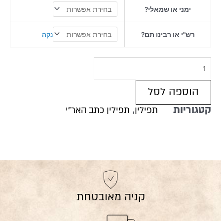
נוסח
ימני או שמאלי?
אשכנז
(האר"י),
נקה
רש"י או רבינו תם?
בהמה
גסה
"רוב
פרוד"
כשר
הוספה לסל
לכתחילה
קטגוריות
,
תפילין
תפילין כתב האר"י
קניה מאובטחת